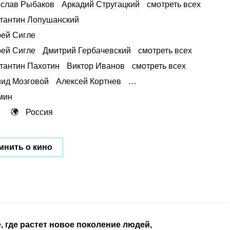
слав Рыбаков
Аркадий Стругацкий
смотреть всех
тантин Лопушанский
ей Сигле
ей Сигле
Дмитрий Гербачевский
смотреть всех
тантин Пахотин
Виктор Иванов
смотреть всех
ид Мозговой
Алексей Кортнев
…
мин
Россия
мнить о кино
 где растет новое поколение людей,