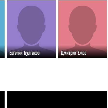
Евгений Булгаков
Дмитрий Ежов