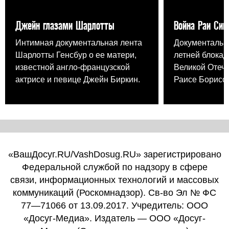
Джейн глазами Шарлотты
Война Раи Син
Интимная документальная лента
Документальна
Шарлотты Генсбур о ее матери,
летней блокад
известной англо-французской
Великой Отеч
актрисе и певице Джейн Биркин.
Раисе Борисо
«ВашДосуг.RU/VashDosug.RU» зарегистрировано
Федеральной службой по надзору в сфере
связи, информационных технологий и массовых
коммуникаций (Роскомнадзор). Св-во Эл № ФС
77—71066 от 13.09.2017. Учредитель: ООО
«Досуг-Медиа». Издатель — ООО «Досуг-