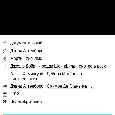
документальный
Дэвид Аттенборо
Мартин Уильямс
Джоэль Дойк
Фредди Шейнфилд
смотреть всех
Алекс Хемингуэй
Дебора МакТаггарт
смотреть всех
Дэвид Аттенборо
Саймон Де Гланвиль
…
2013
Великобритания