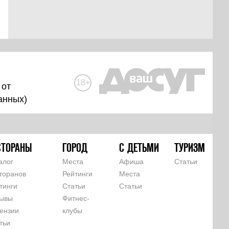
18+
 от
анных
)
СТОРАНЫ
ГОРОД
С ДЕТЬМИ
ТУРИЗМ
алог
Места
Афиша
Статьи
торанов
Рейтинги
Места
тинги
Статьи
Статьи
ывы
Фитнес-
ензии
клубы
тьи