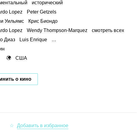
ментальный
исторический
rdo Lopez
Peter Getzels
и Уильямс
Крис Биондо
rdo Lopez
Wendy Thompson-Marquez
смотреть всех
о Диаз
Luis Enrique
…
ин
США
мнить о кино