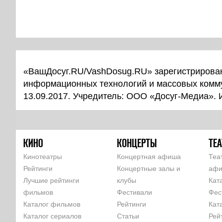
«ВашДосуг.RU/VashDosug.RU» зарегистрирован
информационных технологий и массовых комм
13.09.2017. Учредитель: ООО «Досуг-Медиа».
КИНО
КОНЦЕРТЫ
ТЕА
Кинотеатры
Концертная афиша
Теа
Рейтинги
Концертные залы и
аф
Лучшие рейтинги
клубы
Кат
фильмов
Фестивали
Фес
Каталог фильмов
Рейтинги
Кат
Каталог сериалов
Статьи
Рей