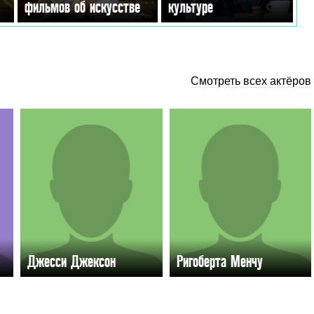
фильмов об искусстве
культуре
Смотреть всех актёров
Джесси Джексон
Ригоберта Менчу