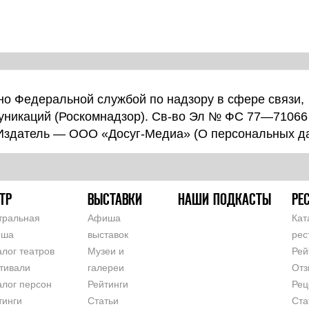
о Федеральной службой по надзору в сфере связи,
уникаций (Роскомнадзор). Св-во Эл № ФС 77—71066
 Издатель — ООО «Досуг-Медиа» (
О персональных д
ТР
ВЫСТАВКИ
НАШИ ПОДКАСТЫ
РЕ
тральная
Афиша
Кат
иша
выставок
рес
алог театров
Музеи и
Рей
тивали
галереи
Отз
алог персон
Рейтинги
Рец
тинги
Статьи
Ста