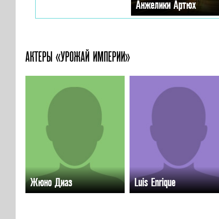
Анжелики Артюх
АКТЕРЫ «УРОЖАЙ ИМПЕРИИ»
Жюно Диаз
Luis Enrique