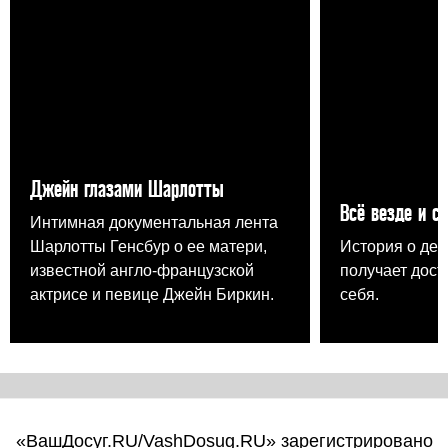
Джейн глазами Шарлотты
Всё везде и с
Интимная документальная лента
Шарлотты Генсбур о ее матери,
История о дев
известной англо-французской
получает дост
актрисе и певице Джейн Биркин.
себя.
«ВашДосуг.RU/VashDosug.RU» зарегистрировано