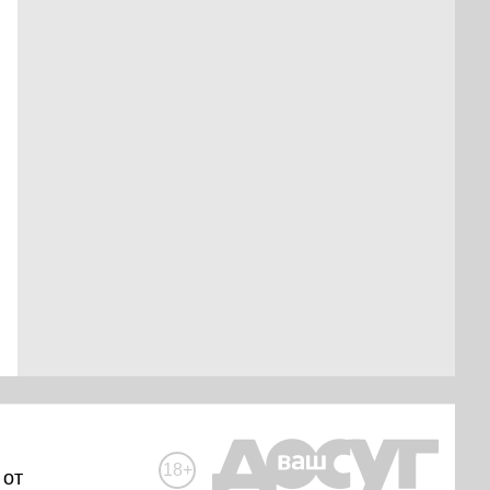
18+
 от