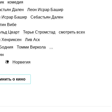
ик
комедия
стьян Дален
Леон Исрар Башир
 Исрар Башир
Себастьян Дален
тин Вибе
льд Цварт
Терье Стромстад
смотреть всех
 Хенриксен
Лив Аск
Бодния
Томми Виркола
…
ин
Норвегия
мнить о кино