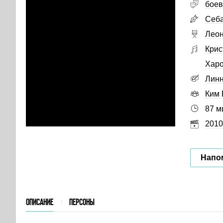
боев
Себа
Леон
Крис
Харо
Линн
Ким 
87 м
2010
Напо
ОПИСАНИЕ
ПЕРСОНЫ