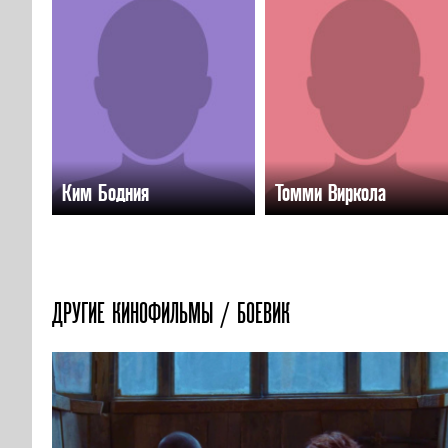
Ким Бодния
Томми Виркола
ДРУГИЕ КИНОФИЛЬМЫ / БОЕВИК