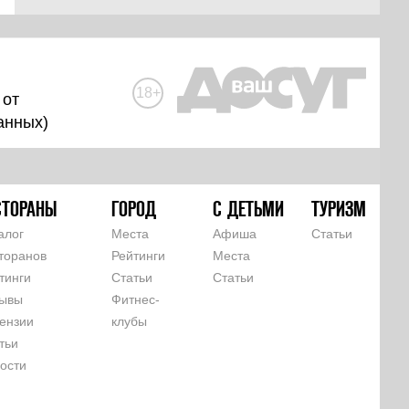
18+
 от
анных
)
СТОРАНЫ
ГОРОД
С ДЕТЬМИ
ТУРИЗМ
алог
Места
Афиша
Статьи
торанов
Рейтинги
Места
тинги
Статьи
Статьи
ывы
Фитнес-
ензии
клубы
тьи
ости