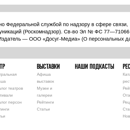
о Федеральной службой по надзору в сфере связи,
уникаций (Роскомнадзор). Св-во Эл № ФС 77—71066
 Издатель — ООО «Досуг-Медиа» (
О персональных д
ТР
ВЫСТАВКИ
НАШИ ПОДКАСТЫ
РЕ
тральная
Афиша
Кат
иша
выставок
рес
алог театров
Музеи и
Рей
тивали
галереи
Отз
алог персон
Рейтинги
Рец
тинги
Статьи
Ста
тьи
Нов