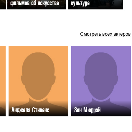
фильмов об искусстве
культуре
Смотреть всех актёров
Анджела Стивенс
Зон Мюррэй