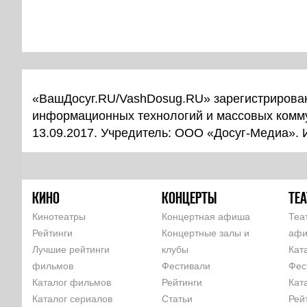
«ВашДосуг.RU/VashDosug.RU» зарегистрирован
информационных технологий и массовых комм
13.09.2017. Учредитель: ООО «Досуг-Медиа».
КИНО
КОНЦЕРТЫ
ТЕА
Кинотеатры
Концертная афиша
Теа
Рейтинги
Концертные залы и
аф
Лучшие рейтинги
клубы
Кат
фильмов
Фестивали
Фес
Каталог фильмов
Рейтинги
Кат
Каталог сериалов
Статьи
Рей