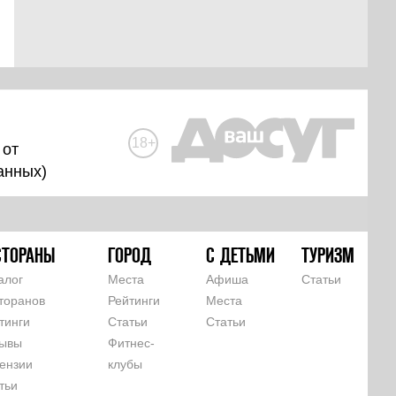
18+
 от
анных
)
СТОРАНЫ
ГОРОД
С ДЕТЬМИ
ТУРИЗМ
алог
Места
Афиша
Статьи
торанов
Рейтинги
Места
тинги
Статьи
Статьи
ывы
Фитнес-
ензии
клубы
тьи