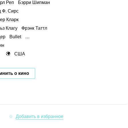
рл Реп
Бэрри Шипман
 Ф. Сирс
ер Кларк
ьз Клагу
Фрэнк Таттл
дер
Bullet
…
ин
США
мнить о кино