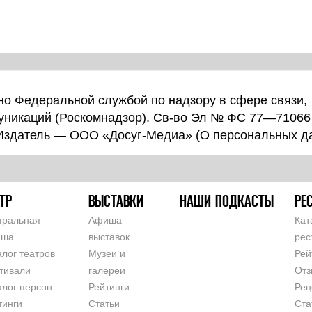
о Федеральной службой по надзору в сфере связи,
уникаций (Роскомнадзор). Св-во Эл № ФС 77—71066
 Издатель — ООО «Досуг-Медиа» (
О персональных д
ТР
ВЫСТАВКИ
НАШИ ПОДКАСТЫ
РЕ
тральная
Афиша
Кат
иша
выставок
рес
алог театров
Музеи и
Рей
тивали
галереи
Отз
алог персон
Рейтинги
Рец
тинги
Статьи
Ста