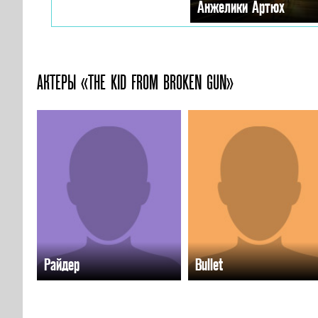
Анжелики Артюх
АКТЕРЫ «THE KID FROM BROKEN GUN»
Райдер
Bullet