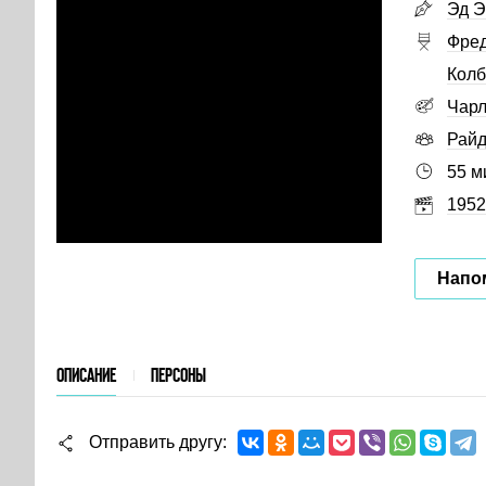
Эд Э
Фред
Колб
Чарл
Рай
55 м
1952
Напо
ОПИСАНИЕ
ПЕРСОНЫ
Отправить другу