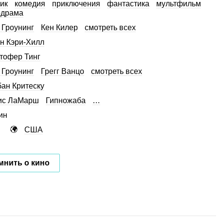
ик
комедия
приключения
фантастика
мультфильм
одрама
 Гроунинг
Кен Килер
смотреть всех
н Кэри-Хилл
тофер Тинг
 Гроунинг
Грегг Ванцо
смотреть всех
ан Критеску
ис ЛаМарш
Гипножаба
…
ин
США
мнить о кино