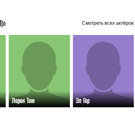
О)»
Смотреть всех актёров
Лорен Том
Эл Гор