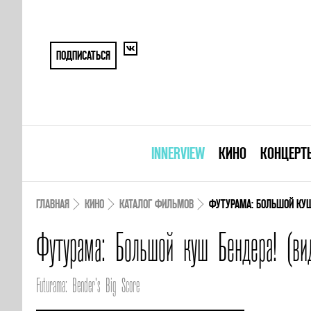
ПОДПИСАТЬСЯ
INNERVIEW
КИНО
КОНЦЕРТ
ГЛАВНАЯ
КИНО
КАТАЛОГ ФИЛЬМОВ
ФУТУРАМА: БОЛЬШОЙ КУШ
Футурама: Большой куш Бендера! (ви
Futurama: Bender's Big Score