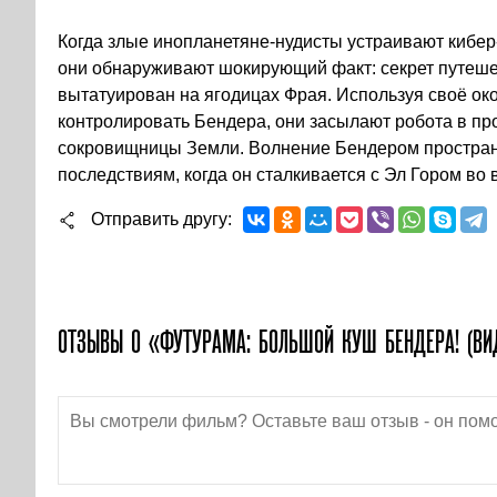
Когда злые инопланетяне-нудисты устраивают кибер
они обнаруживают шокирующий факт: секрет путеш
вытатуирован на ягодицах Фрая. Используя своё ок
контролировать Бендера, они засылают робота в пр
сокровищницы Земли. Волнение Бендером простран
последствиям, когда он сталкивается с Эл Гором во
Отправить другу
ОТЗЫВЫ О «ФУТУРАМА: БОЛЬШОЙ КУШ БЕНДЕРА! (ВИ