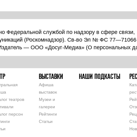
о Федеральной службой по надзору в сфере связи,
уникаций (Роскомнадзор). Св-во Эл № ФС 77—71066
 Издатель — ООО «Досуг-Медиа» (
О персональных д
ТР
ВЫСТАВКИ
НАШИ ПОДКАСТЫ
РЕ
тральная
Афиша
Кат
иша
выставок
рес
алог театров
Музеи и
Рей
тивали
галереи
Отз
алог персон
Рейтинги
Рец
тинги
Статьи
Ста
тьи
Нов