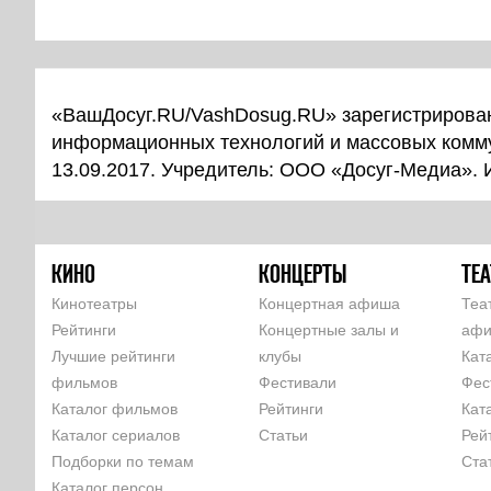
«ВашДосуг.RU/VashDosug.RU» зарегистрирован
информационных технологий и массовых комм
13.09.2017. Учредитель: ООО «Досуг-Медиа».
КИНО
КОНЦЕРТЫ
ТЕА
Кинотеатры
Концертная афиша
Теа
Рейтинги
Концертные залы и
аф
Лучшие рейтинги
клубы
Кат
фильмов
Фестивали
Фес
Каталог фильмов
Рейтинги
Кат
Каталог сериалов
Статьи
Рей
Подборки по темам
Ста
Каталог персон