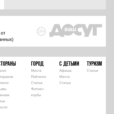
18+
 от
анных
)
СТОРАНЫ
ГОРОД
С ДЕТЬМИ
ТУРИЗМ
алог
Места
Афиша
Статьи
торанов
Рейтинги
Места
тинги
Статьи
Статьи
ывы
Фитнес-
ензии
клубы
тьи
ости