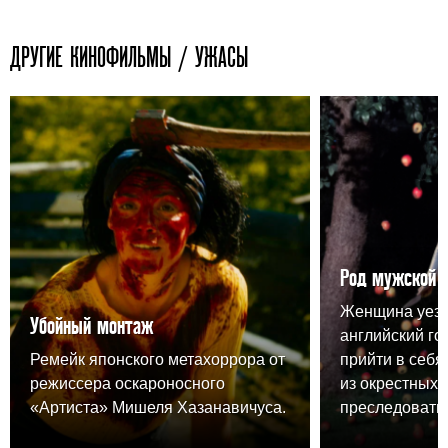
ДРУГИЕ КИНОФИЛЬМЫ / УЖАСЫ
Род мужской
Женщина уезж
Убойный монтаж
английский го
Ремейк японского метахоррора от
прийти в себя,
режиссера оскароносного
из окрестных 
«Артиста» Мишеля Хазанавичуса.
преследовать.