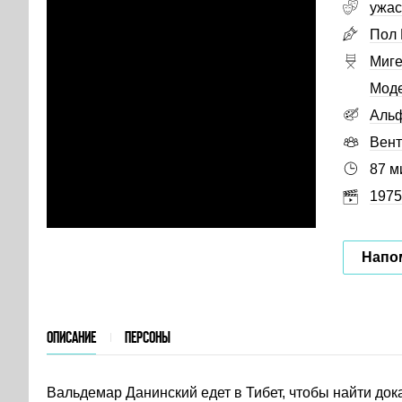
ужа
Пол
Миге
Моде
Альф
Вент
87 м
1975
Напо
ОПИСАНИЕ
ПЕРСОНЫ
Вальдемар Данинский едет в Тибет, чтобы найти док