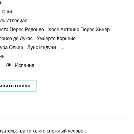
сы
 Нэши
ль Иглесиас
сто Перес Редондо
Хосе Антонио Перес Хинер
онсо де Лукас
Умберто Корнейо
ура Ольер
Луис Индуни
…
ин
Испания
мнить о кино
азательства того, что снежный человек