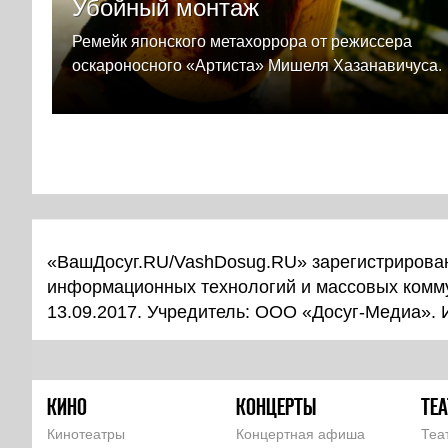
Убойный монтаж
Ремейк японского метахоррора от режиссера
оскароносного «Артиста» Мишеля Хазанавичуса.
«ВашДосуг.RU/VashDosug.RU» зарегистрирован
информационных технологий и массовых комм
13.09.2017. Учредитель: ООО «Досуг-Медиа».
КИНО
КОНЦЕРТЫ
ТЕА
Кинотеатры
Концертная афиша
Теа