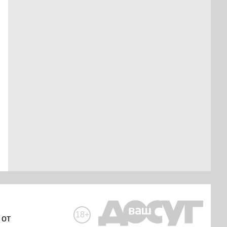
18+
 от