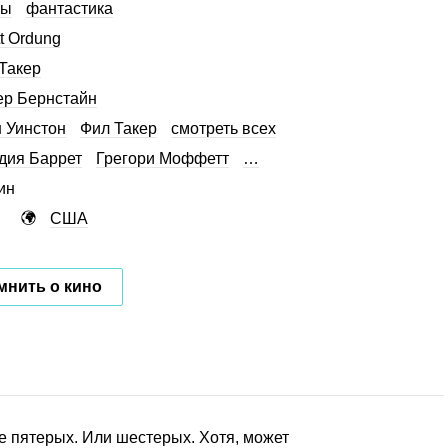
сы
фантастика
t Ordung
Такер
р Бернстайн
 Уинстон
Фил Такер
смотреть всех
дия Баррет
Грегори Моффетт
…
ин
США
мнить о кино
е пятерых. Или шестерых. Хотя, может