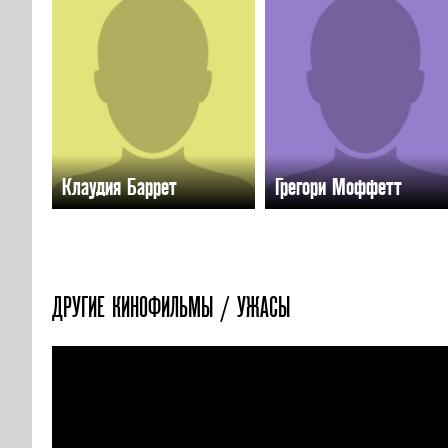
Клаудия Баррет
Грегори Моффетт
ДРУГИЕ КИНОФИЛЬМЫ / УЖАСЫ