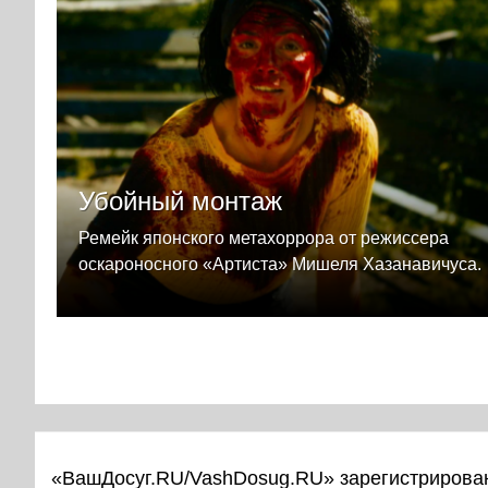
Убойный монтаж
Ремейк японского метахоррора от режиссера
оскароносного «Артиста» Мишеля Хазанавичуса.
«ВашДосуг.RU/VashDosug.RU» зарегистрирован