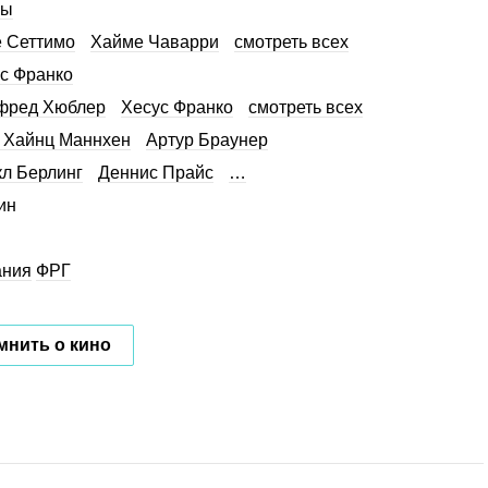
сы
 Сеттимо
Хайме Чаварри
смотреть всех
с Франко
фред Хюблер
Хесус Франко
смотреть всех
 Хайнц Маннхен
Артур Браунер
л Берлинг
Деннис Прайс
…
ин
ания
ФРГ
мнить о кино