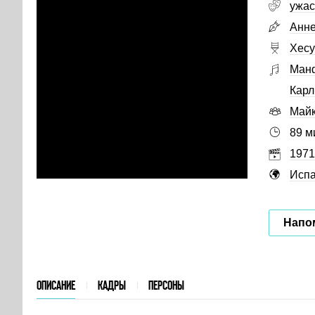
ужа
Анне
Хесу
Ман
Карл
Майк
89 м
1971
Исп
Напо
ОПИСАНИЕ
КАДРЫ
ПЕРСОНЫ