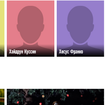
Хайдрун Куссин
Хесус Франко