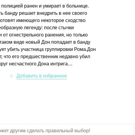
 полицией ранен и умирает в больнице.
ь банду решает внедрить в нее своего
 готовят имеющего некоторое сходство
образную легенду: после стычки
 от огнестрельного ранения, но только
 таком виде новый Дон попадает в банду
рует убить участница группировки Рома.Дон
, что его предшественник недавно убил
круг несчастного Дона интрига…