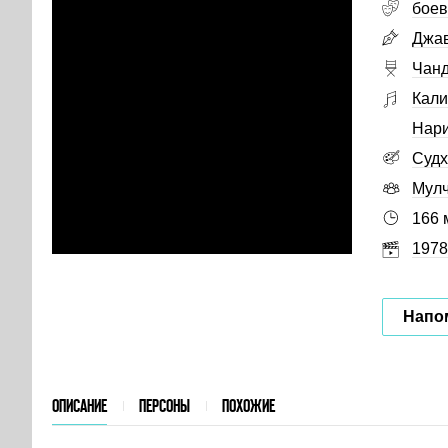
боев
Джав
Чанд
Кал
Нари
Судх
Мул
166 
1978
Напо
ОПИСАНИЕ
ПЕРСОНЫ
ПОХОЖИЕ