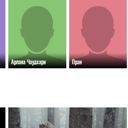
Арпана Чаудхари
Пран