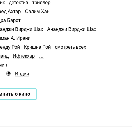
ик
детектив
триллер
ед Ахтар
Салим Хан
ра Барот
ианджи Вирджи Шах
Ананджи Вирджи Шах
ман А. Ирани
енду Рой
Кришна Рой
смотреть всех
чанд
Ифтекхар
…
мин
Индия
мнить о кино