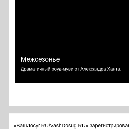
Межсезонье
Драматичный роуд-муви от Александра Ханта.
«ВашДосуг.RU/VashDosug.RU» зарегистрирован