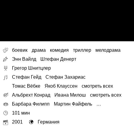
боевик
драма
комедия
триллер
мелодрама
Энн Вайлд
Штефан Денерт
Грегор Шнитцлер
Стефан Гейд
Стефан Захариас
Томас Вёбке
Якоб Клауссен
смотреть всех
Альбрехт Конрад
Ивана Милош
смотреть всех
Барбара Филипп
Мартин Файфель
…
101 мин
2001
Германия