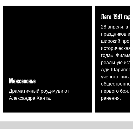
Лето 1941 года
28 апреля, в 
праздников и
широкий прока
историческая 
года». Фильм 
реальную ист
Ади Шарипова,
ученого, писа
Межсезонье
общественного
Драматичный роуд-муви от
первого боя, 
Александра Ханта.
ранения.