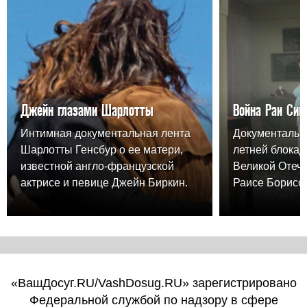
Джейн глазами Шарлотты
Война Раи Син
Интимная документальная лента
Документальна
Шарлотты Генсбур о ее матери,
летней блокад
известной англо-французской
Великой Отеч
актрисе и певице Джейн Биркин.
Раисе Борисо
«ВашДосуг.RU/VashDosug.RU» зарегистрировано
Федеральной службой по надзору в сфере