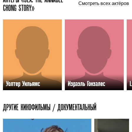
Смотреть всех актёров
CHONG STORY»
Уолтер Уильямс
Израэль Гонзалес
L
ДРУГИЕ КИНОФИЛЬМЫ / ДОКУМЕНТАЛЬНЫЙ