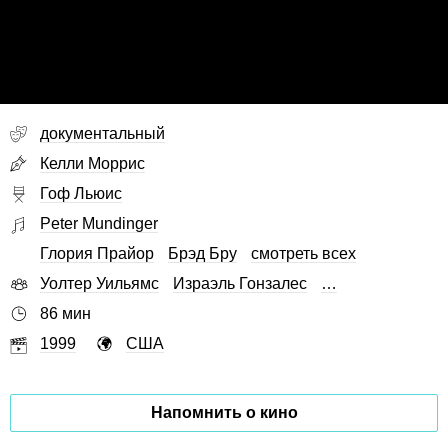
документальный
Келли Моррис
Гоф Льюис
Peter Mundinger
Глория Прайор
Брэд Бру
смотреть всех
Уолтер Уильямс
Израэль Гонзалес
…
86 мин
1999
США
Напомнить о кино