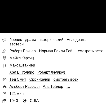
боевик
драма
исторический
мелодрама
вестерн
Роберт Бакнер
Норман Райли Рейн
смотреть всех
Майкл Кёртиц
Макс Штайнер
Хэл Б. Уоллис
Роберт Феллоуз
Тед Смит
Орри-Келли
смотреть всех
Альберт Расселл
Аль Тейлор
…
121 мин
1940
США