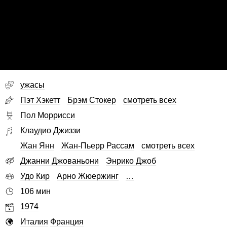
ужасы
Пэт Хэкетт
Брэм Стокер
смотреть всех
Пол Моррисси
Клаудио Джиззи
Жан Янн
Жан-Пьерр Рассам
смотреть всех
Джанни Джованьони
Энрико Джоб
Удо Кир
Арно Жюержинг
…
106 мин
1974
Италия
Франция