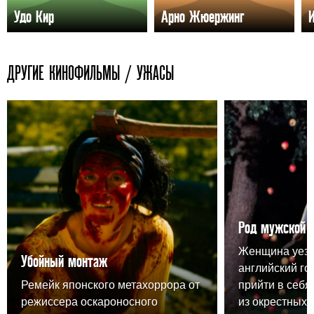
Удо Кир
Арно Жюержинг
ДРУГИЕ КИНОФИЛЬМЫ / УЖАСЫ
Род мужской
Женщина уезж
Убойный монтаж
английский го
Ремейк японского метахоррора от
прийти в себя,
режиссера оскароносного
из окрестных 