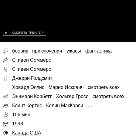
СМОРЕТЬ ТРЕЙЛЕР
боевик
приключения
ужасы
фантастика
Стивен Соммерс
Стивен Соммерс
Джерри Голдсмит
Ховард Эллис
Марио Искович
смотреть всех
Эннмари Корбетт
Хольгер Гросс
смотреть всех
Клинт Кертис
Колин МакКарли
…
106 мин
1998
Канада
США