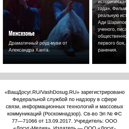
историческая 
года». Фильм 
реальную ист
Ади Шарипова,
ученого, писа
Межсезонье
общественного
Драматичный роуд-муви от
первого боя, 
Александра Ханта.
ранения.
«ВашДосуг.RU/VashDosug.RU» зарегистрировано
Федеральной службой по надзору в сфере
связи, информационных технологий и массовых
коммуникаций (Роскомнадзор). Св-во Эл № ФС
77—71066 от 13.09.2017. Учредитель: ООО
«Досуг-Медиа». Издатель — ООО «Досуг-