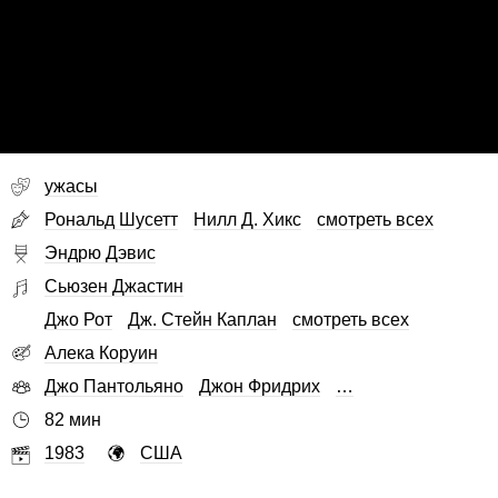
ужасы
Рональд Шусетт
Нилл Д. Хикс
смотреть всех
Эндрю Дэвис
Сьюзен Джастин
Джо Рот
Дж. Стейн Каплан
смотреть всех
Алека Коруин
Джо Пантольяно
Джон Фридрих
…
82 мин
1983
США