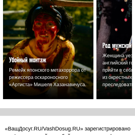
Род мужской
Женщина уезж
Убойный монтаж
английский го
Ремейк японского метахоррора от
прийти в себя,
режиссера оскароносного
из окрестных 
«Артиста» Мишеля Хазанавичуса.
преследовать.
«ВашДосуг.RU/VashDosug.RU» зарегистрировано