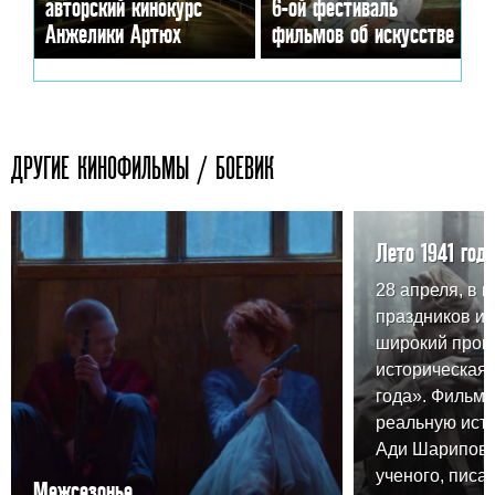
авторский кинокурс
6-ой фестиваль
Анжелики Артюх
фильмов об искусстве
ДРУГИЕ КИНОФИЛЬМЫ / БОЕВИК
Лето 1941 года
28 апреля, в 
праздников и
широкий прока
историческая 
года». Фильм 
реальную ист
Ади Шарипова,
ученого, писа
Межсезонье