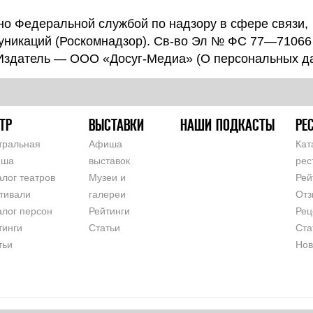
о Федеральной службой по надзору в сфере связи,
уникаций (Роскомнадзор). Св-во Эл № ФС 77—71066
 Издатель — ООО «Досуг-Медиа» (
О персональных д
ТР
ВЫСТАВКИ
НАШИ ПОДКАСТЫ
РЕ
тральная
Афиша
Кат
иша
выставок
рес
алог театров
Музеи и
Рей
тивали
галереи
Отз
алог персон
Рейтинги
Рец
тинги
Статьи
Ста
тьи
Нов