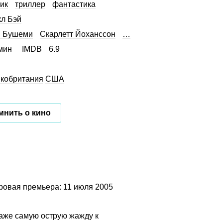
ик
триллер
фантастика
л Бэй
в Бушеми
Скарлетт Йоханссон
…
мин
IMDB
6.9
кобритания
США
мнить о кино
ровая премьера: 11 июля 2005
аже самую острую жажду к