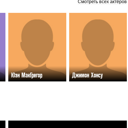
Смотреть всех актёров
Юэн МакГрегор
Джимон Хонсу