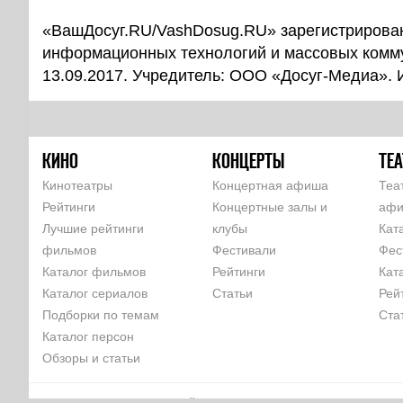
«ВашДосуг.RU/VashDosug.RU» зарегистрирован
информационных технологий и массовых комм
13.09.2017. Учредитель: ООО «Досуг-Медиа».
КИНО
КОНЦЕРТЫ
ТЕА
Кинотеатры
Концертная афиша
Теа
Рейтинги
Концертные залы и
аф
Лучшие рейтинги
клубы
Кат
фильмов
Фестивали
Фес
Каталог фильмов
Рейтинги
Кат
Каталог сериалов
Статьи
Рей
Подборки по темам
Ста
Каталог персон
Обзоры и статьи