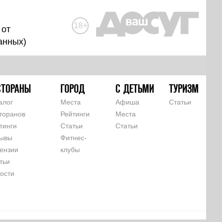
18+
 от
анных
)
СТОРАНЫ
ГОРОД
С ДЕТЬМИ
ТУРИЗМ
алог
Места
Афиша
Статьи
торанов
Рейтинги
Места
тинги
Статьи
Статьи
ывы
Фитнес-
ензии
клубы
тьи
ости