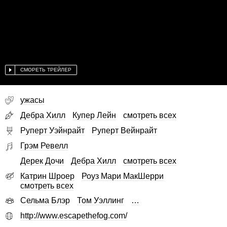
СМОРЕТЬ ТРЕЙЛЕР
ужасы
Дебра Хилл
Купер Лейн
смотреть всех
Руперт Уэйнрайт
Руперт Вейнрайт
Грэм Ревелл
Дерек Дочи
Дебра Хилл
смотреть всех
Катрин Шроер
Роуз Мари МакШерри
смотреть всех
Сельма Блэр
Том Уэллинг
…
http://www.escapethefog.com/