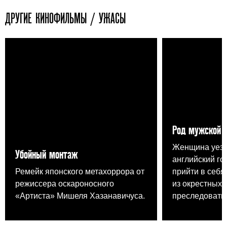
ДРУГИЕ КИНОФИЛЬМЫ / УЖАСЫ
Род мужской
Женщина уезж
Убойный монтаж
английский го
Ремейк японского метахоррора от
прийти в себя,
режиссера оскароносного
из окрестных 
«Артиста» Мишеля Хазанавичуса.
преследовать.