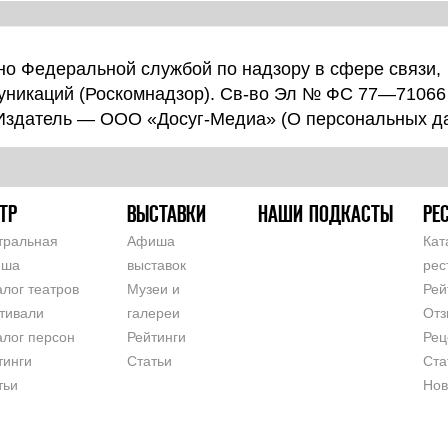
о Федеральной службой по надзору в сфере связи,
уникаций (Роскомнадзор). Св-во Эл № ФС 77—71066
 Издатель — ООО «Досуг-Медиа» (
О персональных д
ТР
ВЫСТАВКИ
НАШИ ПОДКАСТЫ
РЕ
тральная
Афиша
Кат
иша
выставок
рес
алог театров
Музеи и
Рей
тивали
галереи
Отз
алог персон
Рейтинги
Рец
тинги
Статьи
Ста
тьи
Нов