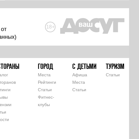
18+
 от
анных
)
СТОРАНЫ
ГОРОД
С ДЕТЬМИ
ТУРИЗМ
алог
Места
Афиша
Статьи
торанов
Рейтинги
Места
тинги
Статьи
Статьи
ывы
Фитнес-
ензии
клубы
тьи
ости