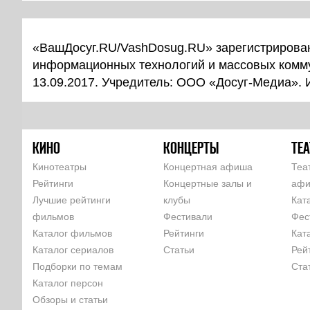
«ВашДосуг.RU/VashDosug.RU» зарегистрирован
информационных технологий и массовых комм
13.09.2017. Учредитель: ООО «Досуг-Медиа».
КИНО
КОНЦЕРТЫ
ТЕА
Кинотеатры
Концертная афиша
Теа
Рейтинги
Концертные залы и
аф
Лучшие рейтинги
клубы
Кат
фильмов
Фестивали
Фес
Каталог фильмов
Рейтинги
Кат
Каталог сериалов
Статьи
Рей
Подборки по темам
Ста
Каталог персон
Обзоры и статьи