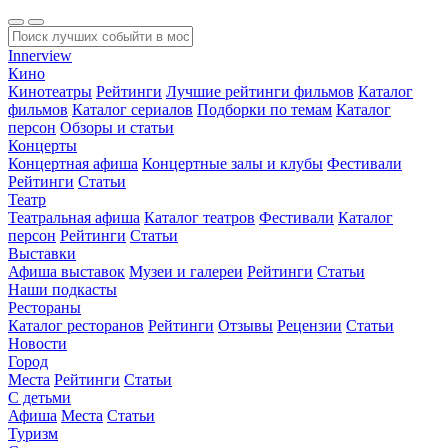
Innerview
Кино
Кинотеатры
Рейтинги
Лучшие рейтинги фильмов
Каталог
фильмов
Каталог сериалов
Подборки по темам
Каталог
персон
Обзоры и статьи
Концерты
Концертная афиша
Концертные залы и клубы
Фестивали
Рейтинги
Статьи
Театр
Театральная афиша
Каталог театров
Фестивали
Каталог
персон
Рейтинги
Статьи
Выставки
Афиша выставок
Музеи и галереи
Рейтинги
Статьи
Наши подкасты
Рестораны
Каталог ресторанов
Рейтинги
Отзывы
Рецензии
Статьи
Новости
Город
Места
Рейтинги
Статьи
С детьми
Афиша
Места
Статьи
Туризм