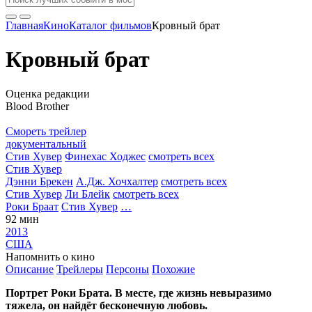
Главная
Кино
Каталог фильмов
Кровный брат
Кровный брат
Оценка редакции
Blood Brother
Смореть трейлер
документальный
Стив Хувер
Финехас Ходжес
смотреть всех
Стив Хувер
Дэнни Брекен
А.Дж. Хочхалтер
смотреть всех
Стив Хувер
Ли Блейк
смотреть всех
Роки Браат
Стив Хувер
…
92 мин
2013
США
Напомнить о кино
Описание
Трейлеры
Персоны
Похожие
Портрет Роки Брата. В месте, где жизнь невыразимо
тяжела, он найдёт бесконечную любовь.