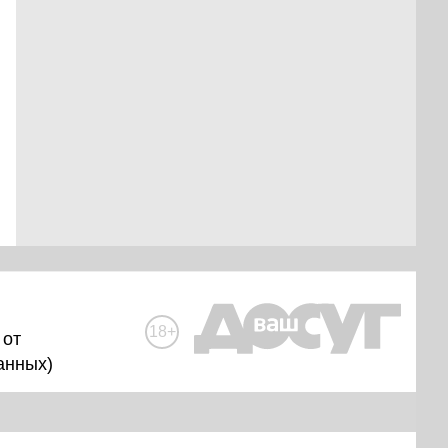
18+
 от
анных
)