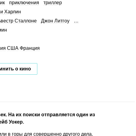
ик
приключения
триллер
и Харлин
вестр Сталлоне
Джон Литгоу
…
мин
лия
США
Франция
мнить о кино
ек. На их поиски отправляется один из
йб Уокер.
ли в горы для совершенно другого дела.