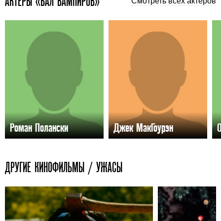
АКТЕРЫ «БАЛ ВАМПИРОВ»
Смотреть всех актёров
Роман Полански
Джек МакГоурэн
ДРУГИЕ КИНОФИЛЬМЫ / УЖАСЫ