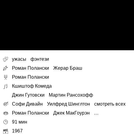
ужасы
фэнтези
Роман Полански
Жерар Браш
Роман Полански
Кшиштоф Комеда
Джин Гутовски
Мартин Рансохофф
Софи Дивайн
Уилфред Шинглтон
смотреть всех
Роман Полански
Джек МакГоурэн
…
91 мин
1967