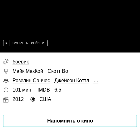
СМОРЕТЬ ТРЕЙЛЕР
боевик
Майк МакКой
Скотт Во
Розелин Санчес
Джейсон Коттл
…
101 мин
IMDB
6.5
2012
США
Напомнить о кино