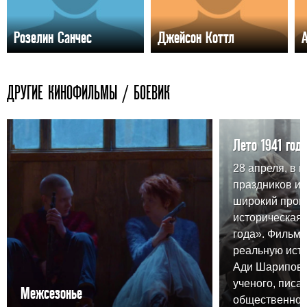
Розелин Санчес
Джейсон Коттл
ДРУГИЕ КИНОФИЛЬМЫ / БОЕВИК
Лето 1941 года
28 апреля, в 
праздников и
широкий прока
историческая 
года». Фильм 
реальную ист
Ади Шарипова,
ученого, писа
Межсезонье
общественного