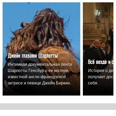
Джейн глазами Шарлотты
Всё везде и с
Интимная документальная лента
Шарлотты Генсбур о ее матери,
История о дев
известной англо-французской
получает дост
актрисе и певице Джейн Биркин.
себя.