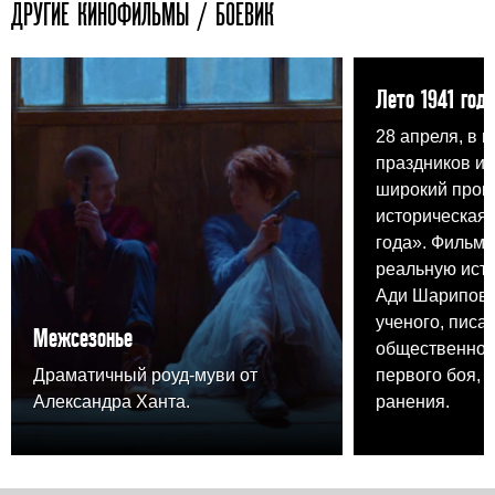
ДРУГИЕ КИНОФИЛЬМЫ / БОЕВИК
Лето 1941 года
28 апреля, в 
праздников и
широкий прока
историческая 
года». Фильм 
реальную ист
Ади Шарипова,
ученого, писа
Межсезонье
общественного
Драматичный роуд-муви от
первого боя, 
Александра Ханта.
ранения.