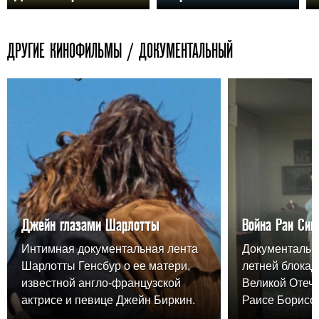
ДРУГИЕ КИНОФИЛЬМЫ / ДОКУМЕНТАЛЬНЫЙ
Джейн глазами Шарлотты
Война Раи Син
Интимная документальная лента
Документальна
Шарлотты Генсбур о ее матери,
летней блокад
известной англо-французской
Великой Отеч
актрисе и певице Джейн Биркин.
Раисе Борисо