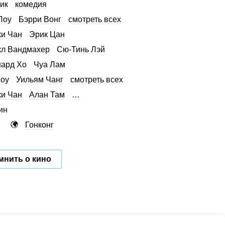
ик
комедия
Лоу
Бэрри Вонг
смотреть всех
и Чан
Эрик Цан
л Вандмахер
Сю-Тинь Лэй
ард Хо
Чуа Лам
оу
Уильям Чанг
смотреть всех
и Чан
Алан Там
…
ин
Гонконг
мнить о кино