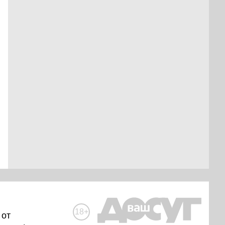
18+
 от