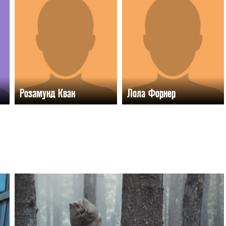
Розамунд Кван
Лола Форнер