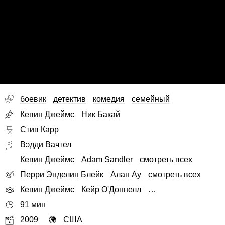
боевик
детектив
комедия
семейный
Кевин Джеймс
Ник Бакай
Стив Карр
Вэдди Вачтел
Кевин Джеймс
Adam Sandler
смотреть всех
Перри Энделин Блейк
Алан Ау
смотреть всех
Кевин Джеймс
Кейр О'Доннелл
…
91 мин
2009
США