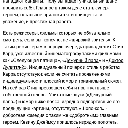
нападают бандиты, Полу выпадает уникальный шанс
проявить себя. Главное в таком деле стать супер-
героем, остальное приложится: и принцесса, и
уважение, и престижная работа.
Есть режиссеры, фильмы которых не обязательно
смотреть, если вы, конечно, не «широкий зритель». К
таким режиссерам в первую очередь принадлежит Стив
Карр, уже известный кинематографу такими фильмами
как «Следующая пятница», «
Дежурный папа
» и «
Доктор
Дулиттл-2
». Индивидуальный почерк и стиль в работах
Карра отсутствуют, если не считать проявлениями
индивидуальности плоский юмор и тривиальный сюжет.
На сей раз Стив превзошел себя и прыгнул выше
собственной головы. Унитазные звуки («Дежурный
папа») и юмор ниже пояса, изрядно подпортившие его
предыдущие картины, отсутствуют. «Шопо-коп» -
добротная комедия с таким же «добротным» главным
героем. Кевину Джеймсу пришлось изрядно попотеть,