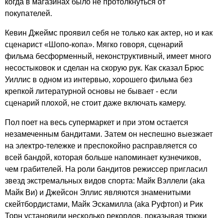
когда в магазинах было не протолкнуться от
покупателей.
Кевин Джеймс проявил себя не только как актер, но и как
сценарист «Шопо-копа». Мягко говоря, сценарий
фильма бесформенный, неконструктивный, имеет много
несостыковок и сделан на скорую рук. Как сказал Брюс
Уиллис в одном из интервью, хорошего фильма без
крепкой литературной основы не бывает - если
сценарий плохой, не стоит даже включать камеру.
Пол поет на весь супермаркет и при этом остается
незамеченным бандитами. Затем он неспешно выезжает
на электро-тележке и преспокойно расправляется со
всей бандой, которая больше напоминает кузнечиков,
чем грабителей. На роли бандитов режиссер пригласил
звезд экстремальных видов спорта: Майк Вэллели (aka
Майк Ви) и Джейсон Эллис являются знаменитыми
скейтбордистами, Майк Эскамилла (aka Руфтоп) и Рик
Торн установили несколько рекордов, показывая трюки