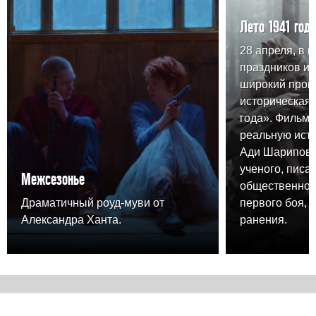
Лето 1941 года
28 апреля, в 
праздников и
широкий прока
историческая 
года». Фильм 
реальную ист
Ади Шарипова,
ученого, писа
Межсезонье
общественного
Драматичный роуд-муви от
первого боя, 
Александра Ханта.
ранения.