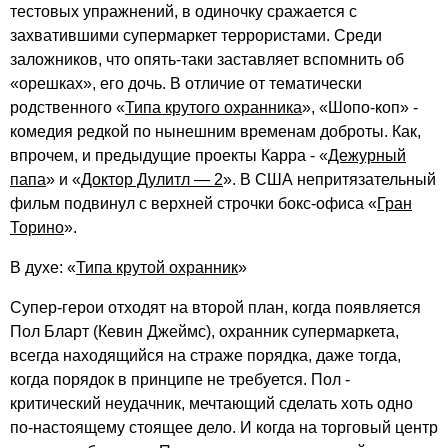
тестовых упражнений, в одиночку сражается с
захватившими супермаркет террористами. Среди
заложников, что опять-таки заставляет вспомнить об
«орешках», его дочь. В отличие от тематически
родственного «
Типа крутого охранника
», «Шопо-коп» -
комедия редкой по нынешним временам доброты. Как,
впрочем, и предыдущие проекты Карра - «
Дежурный
папа
» и «
Доктор Дулитл — 2
». В США непритязательный
фильм подвинул с верхней строчки бокс-офиса «
Гран
Торино
».
В духе: «
Типа крутой охранник
»
Супер-герои отходят на второй план, когда появляется
Пол Бларт (Кевин Джеймс), охранник супермаркета,
всегда находящийся на страже порядка, даже тогда,
когда порядок в принципе не требуется. Пол -
критический неудачник, мечтающий сделать хоть одно
по-настоящему стоящее дело. И когда на торговый центр