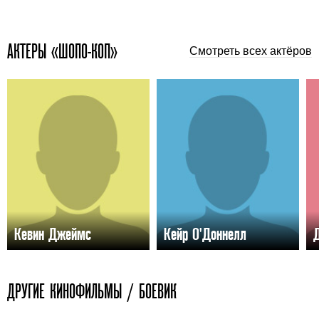
АКТЕРЫ «ШОПО-КОП»
Смотреть всех актёров
Кевин Джеймс
Кейр О'Доннелл
ДРУГИЕ КИНОФИЛЬМЫ / БОЕВИК