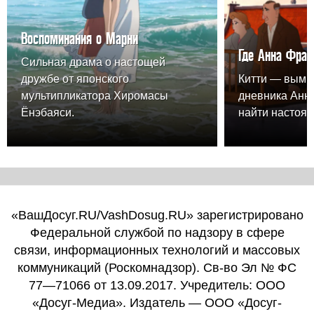
Воспоминания о Марни
Где Анна Фран
Сильная драма о настощей
дружбе от японского
Китти — вымы
мультипликатора Хиромасы
дневника Анн
Ёнэбаяси.
найти настоящ
«ВашДосуг.RU/VashDosug.RU» зарегистрировано
Федеральной службой по надзору в сфере
связи, информационных технологий и массовых
коммуникаций (Роскомнадзор). Св-во Эл № ФС
77—71066 от 13.09.2017. Учредитель: ООО
«Досуг-Медиа». Издатель — ООО «Досуг-