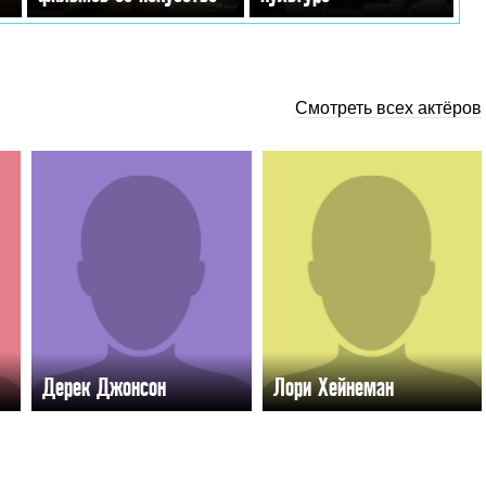
Смотреть всех актёров
Дерек Джонсон
Лори Хейнеман