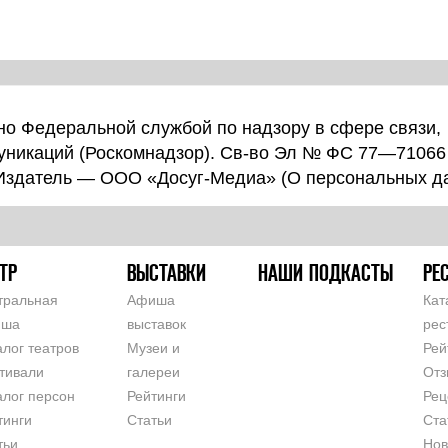
о Федеральной службой по надзору в сфере связи,
уникаций (Роскомнадзор). Св-во Эл № ФС 77—71066
 Издатель — ООО «Досуг-Медиа» (
О персональных д
ТР
ВЫСТАВКИ
НАШИ ПОДКАСТЫ
РЕ
тральная
Афиша
Кат
иша
выставок
рес
алог театров
Музеи и
Рей
тивали
галереи
Отз
алог персон
Рейтинги
Рец
тинги
Статьи
Ста
тьи
Нов