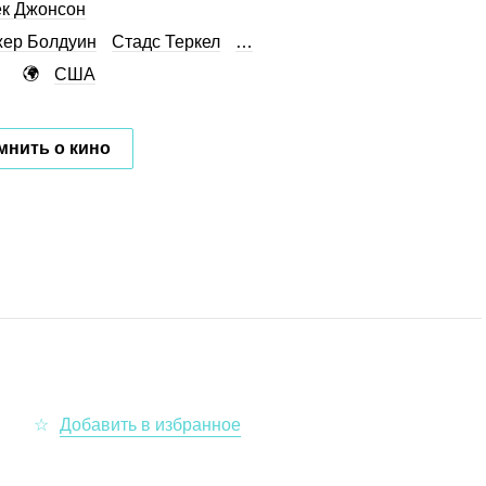
к Джонсон
ер Болдуин
Стадс Теркел
…
США
мнить о кино