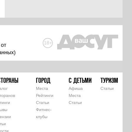
18+
 от
анных
)
СТОРАНЫ
ГОРОД
С ДЕТЬМИ
ТУРИЗМ
алог
Места
Афиша
Статьи
торанов
Рейтинги
Места
тинги
Статьи
Статьи
ывы
Фитнес-
ензии
клубы
тьи
ости