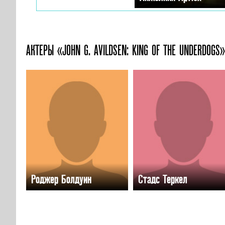
АКТЕРЫ «JOHN G. AVILDSEN: KING OF THE UNDERDOGS»
Роджер Болдуин
Стадс Теркел