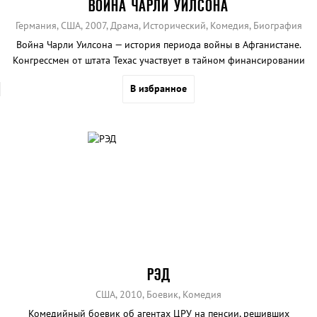
ВОЙНА ЧАРЛИ УИЛСОНА
Германия, США, 2007, Драма, Исторический, Комедия, Биография
Война Чарли Уилсона — история периода войны в Афганистане.
Конгрессмен от штата Техас участвует в тайном финансировании
афганского сопротивления, выполняя операцию ЦРУ.
В избранное
РЭД
США, 2010, Боевик, Комедия
Комедийный боевик об агентах ЦРУ на пенсии, решивших