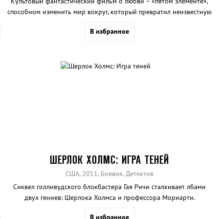
Культовый фантастический фильм о любви – «пятом элементе»,
способном изменить мир вокруг, который превратил неизвестную
Миллу Йовович в звезду первой величины.
В избранное
ШЕРЛОК ХОЛМС: ИГРА ТЕНЕЙ
США, 2011, Боевик, Детектив
Сиквел голливудского блокбастера Гая Ричи сталкивает лбами
двух гениев: Шерлока Холмса и профессора Мориарти.
В избранное