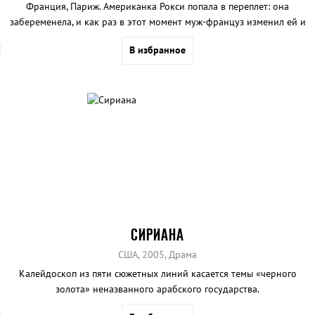
Франция, Париж. Американка Рокси попала в переплет: она
забеременела, и как раз в этот момент муж-француз изменил ей и
предложил развестись. Поддержать Рокси прилетела ее сестра
В избранное
Изабель. Вместе они дали достойный ответ недостойным
французам... Скучное, даже местами неприятное зрелище.
Единственное, за что способен зацепиться утомленный взгляд, -
восходящая «звездочка» Наоми Уоттс
СИРИАНА
США, 2005, Драма
Калейдоскоп из пяти сюжетных линий касается темы «черного
золота» неназванного арабского государства.