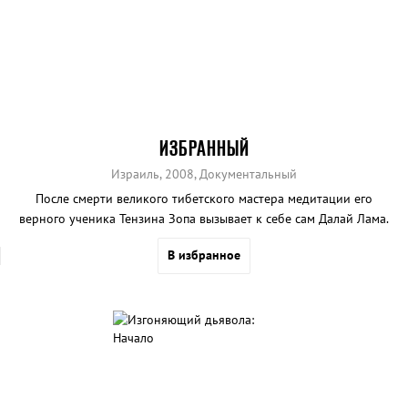
ИЗБРАННЫЙ
Израиль, 2008, Документальный
После смерти великого тибетского мастера медитации его
верного ученика Тензина Зопа вызывает к себе сам Далай Лама.
Юноше поручено за четыре года отыскать новую инкарнацию
В избранное
погибшего Ламы Кончога.