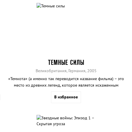
ТЕМНЫЕ СИЛЫ
Великобритания, Германия, 2005
«Темнота» (а именно так переводится название фильма) – это
место из древних легенд, которое является искаженным
отражением реального мира. Оттуда, из темноты, пытается
В избранное
вызволить свою единственную дочь Сару мать-тигрица Адель...