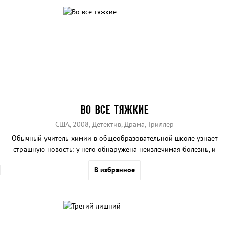
ВО ВСЕ ТЯЖКИЕ
США, 2008, Детектив, Драма, Триллер
Обычный учитель химии в общеобразовательной школе узнает
страшную новость: у него обнаружена неизлечимая болезнь, и
жить ему остается не так много. Чтобы обеспечить будущее своей
В избранное
семьи после своей смерти, герой картины идет во все тяжкие и
решается на отчаянный шаг.