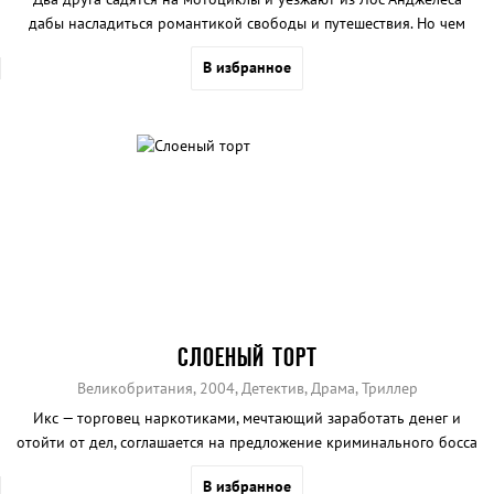
дабы насладиться романтикой свободы и путешествия. Но чем
дальше они едут по просторам Америки, тем яснее становится, что
В избранное
свободные люди родине не нужны…
СЛОЕНЫЙ ТОРТ
Великобритания, 2004, Детектив, Драма, Триллер
Икс — торговец наркотиками, мечтающий заработать денег и
отойти от дел, соглашается на предложение криминального босса
Джимми Прайса найти дочь его конкурента.
В избранное