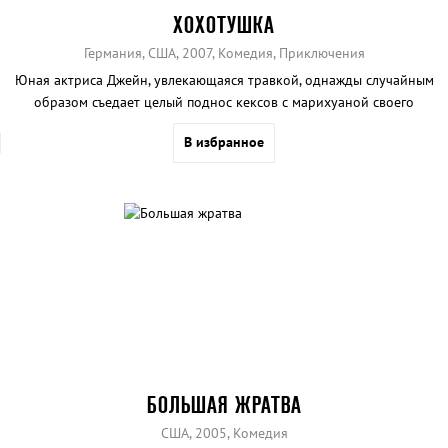
ХОХОТУШКА
Германия, США, 2007, Комедия, Приключения
Юная актриса Джейн, увлекающаяся травкой, однажды случайным
образом съедает целый поднос кексов с марихуаной своего
соседа, а впереди — день, полный забот, с которыми ей предстоит
В избранное
справится несмотря ни на что.
БОЛЬШАЯ ЖРАТВА
США, 2005, Комедия