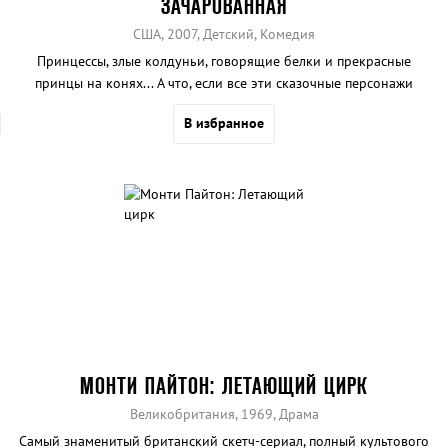
ЗАЧАРОВАННАЯ
США, 2007, Детский, Комедия
Принцессы, злые колдуньи, говорящие белки и прекрасные
принцы на конях... А что, если все эти сказочные персонажи
окажутся в современном Нью-Йорке? В Disney Pictures решили
В избранное
поэкспериментировать, а заодно от души посмеяться над
простодушными сказочными штампами, присущими ими же
снятым мультфильмам.
МОНТИ ПАЙТОН: ЛЕТАЮЩИЙ ЦИРК
Великобритания, 1969, Драма
Самый знаменитый британский скетч-сериал, полный культового