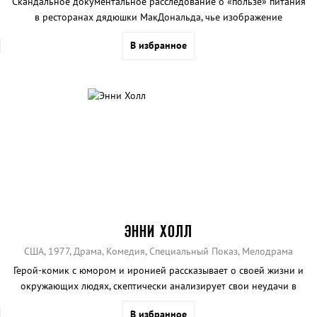
Скандальное документальное расследование о «пользе» питания
в ресторанах дядюшки МакДональда, чье изображение
американские дети лучше знают, чем Иисуса Христа.
В избранное
ЭННИ ХОЛЛ
США, 1977, Драма, Комедия, Специальный Показ, Мелодрама
Герой-комик с юмором и иронией рассказывает о своей жизни и
окружающих людях, скептически анализирует свои неудачи в
личной жизни.
В избранное