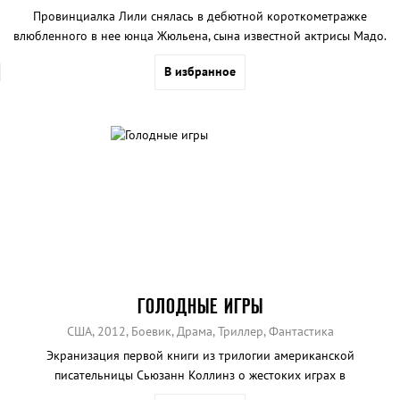
Провинциалка Лили снялась в дебютной короткометражке
влюбленного в нее юнца Жюльена, сына известной актрисы Мадо.
На импровизированную домашнюю премьеру пожаловал
В избранное
знаменитый режиссер Брис, по совместительству любовник Мадо.
Показ закончился скандалом. Мать осталась без любовника, сын -
без возлюбленной, а Брис получил Лили и укатил с ней в Париж...
Очень вольная, чересчур жизнерадостная и при этом абсолютно
корректная интерпретация чеховской «Чайки»
ГОЛОДНЫЕ ИГРЫ
США, 2012, Боевик, Драма, Триллер, Фантастика
Экранизация первой книги из трилогии американской
писательницы Сьюзанн Коллинз о жестоких играх в
постапокалиптическом будущем.