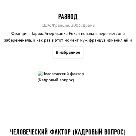
РАЗВОД
США, Франция, 2003, Драма
Франция, Париж. Американка Рокси попала в переплет: она
забеременела, и как раз в этот момент муж-француз изменил ей и
предложил развестись. Поддержать Рокси прилетела ее сестра
В избранное
Изабель. Вместе они дали достойный ответ недостойным
французам... Скучное, даже местами неприятное зрелище.
Единственное, за что способен зацепиться утомленный взгляд, -
восходящая «звездочка» Наоми Уоттс
ЧЕЛОВЕЧЕСКИЙ ФАКТОР (КАДРОВЫЙ ВОПРОС)