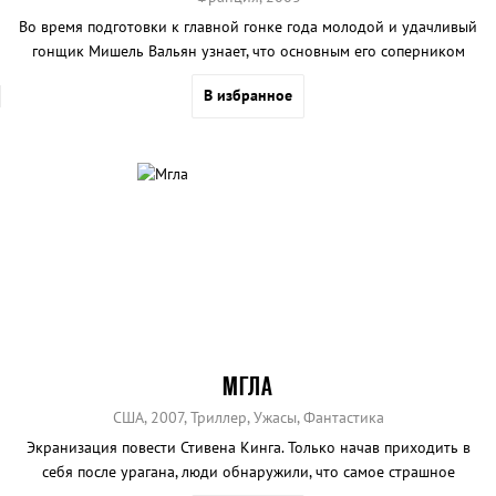
Во время подготовки к главной гонке года молодой и удачливый
гонщик Мишель Вальян узнает, что основным его соперником
будет вернувшаяся в большой автоспорт после длительного
В избранное
перерыва команда «Лидеры». Номер их машины — 13...
МГЛА
США, 2007, Триллер, Ужасы, Фантастика
Экранизация повести Стивена Кинга. Только начав приходить в
себя после урагана, люди обнаружили, что самое страшное
впереди, ведь в непроглядном тумане прячется голодное нечто...