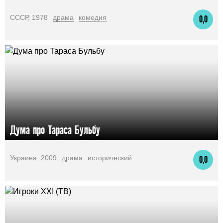
СССР, 1978
драма
комедия
0,0
Дума про Тараса Бульбу
Украина, 2009
драма
исторический
0,0