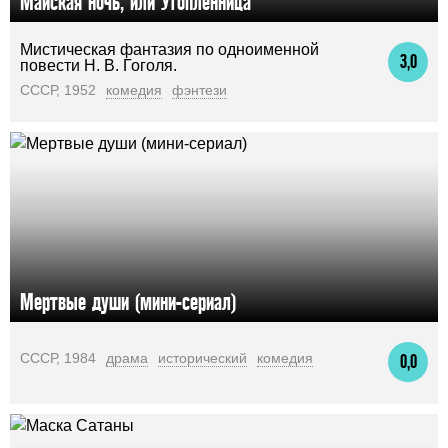
Майская ночь, или Утопленница
Мистическая фантазия по одноименной
3,0
повести Н. В. Гоголя.
СССР, 1952
комедия
фэнтези
Мертвые души (мини-сериал)
СССР, 1984
драма
исторический
комедия
0,0