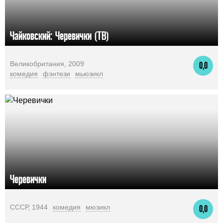
Чайковский: Черевички (ТВ)
Великобритания, 2009
0,0
комедия
фэнтези
мьюзикл
Черевички
СССР, 1944
комедия
мюзикл
0,0