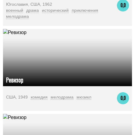
Югославия, США, 1962
0,0
военный
драма
исторический
приключения
мелодрама
Ревизор
США, 1949
комедия
мелодрама
мюзикл
0,0