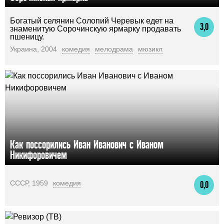
Богатый селянин Солопий Черевык едет на
3,0
знаменитую Сорочинскую ярмарку продавать
пшеницу.
Украина, 2004
комедия
мелодрама
мюзикл
Как поссорились Иван Иванович с Иваном
Никифоровичем
СССР, 1959
комедия
0,0