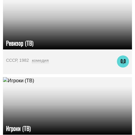
Ревизор (ТВ)
СССР, 1982
комедия
0,0
Игроки (ТВ)