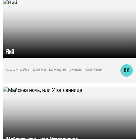
Вий
СССР, 1967
драма
комедия
ужасы
фэнтези
0,0