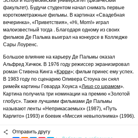
School и Колумбийский университет (физический
факультет). Будучи студентом начал снимать первые
короткометражные фильмы. В картинах «Свадебная
вечеринка», «Приветствия», «Hi, Mom!» играл
малоизвестный тогда . Благодаря одному из своих
фильмов Де Пальма выиграл на конкурсе в Колледже
Сары Лоуренс.
Большое влияние на карьеру Де Пальмы оказал
Альфред Хичкок. В 1976 году режиссер экранизировал
роман Стивена Кинга «
Кэрри
»; фильм принес ему успех.
В 1983 году по сценарию Оливера Стоуна он снял
римейк картины Говарда Хоукса «
Лицо со шрамом
».
Картина получила три номинации на премию «Золотой
глобус». Также лучшими фильмами Де Пальмы
называют ленты «Неприкасаемых» (1987), «Путь
Карлито» (1993) и боевик «Миссия невыполнима» (1996).
Отправить другу