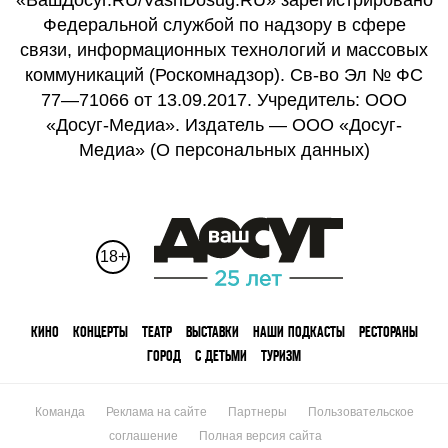
«ВашДосуг.RU/VashDosug.RU» зарегистрировано
Федеральной службой по надзору в сфере
связи, информационных технологий и массовых
коммуникаций (Роскомнадзор). Св-во Эл № ФС
77—71066 от 13.09.2017. Учредитель: ООО
«Досуг-Медиа». Издатель — ООО «Досуг-
Медиа» (
О персональных данных
)
18+
КИНО
КОНЦЕРТЫ
ТЕАТР
ВЫСТАВКИ
НАШИ ПОДКАСТЫ
РЕСТОРАНЫ
ГОРОД
С ДЕТЬМИ
ТУРИЗМ
Команда
Реклама на сайте
Партнеры
Пользовательское
соглашение
Полная версия сайта