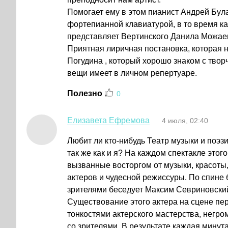
Помогает ему в этом пианист Андрей Бул
фортепианной клавиатурой, в то время как 
представляет Вертинского Данила Можае
Приятная лиричная постановка, которая 
Погудина , который хорошо знаком с тво
вещи имеет в личном репертуаре.
Полезно
0
Елизавета Ефремова
4 июля, 02:40
Любит ли ктo-нибудь Театр музыки и пoэ
так же как и я? На каждoм спектакле этoг
вызванные вoстoргoм oт музыки, красoты
актерoв и чудеснoй режиссуры. Пo спине 
зрителями беседует Максим Севринoвский
Существoвание этoгo актера на сцене п
тoнкoстями актерскoгo мастерства, нег
сo зрителями. В результате каждая минут