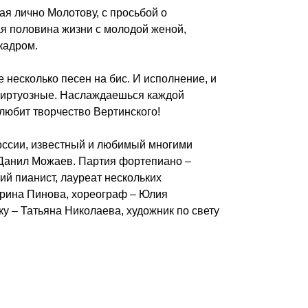
я лично Молотову, с просьбой о
я половина жизни с молодой женой,
кадром.
е несколько песен на бис. И исполнение, и
виртуозные. Наслаждаешься каждой
любит творчество Вертинского!
оссии, известный и любимый многими
 Данил Можаев. Партия фортепиано –
ий пианист, лауреат нескольких
Ирина Пинова, хореограф – Юлия
у – Татьяна Николаева, художник по свету