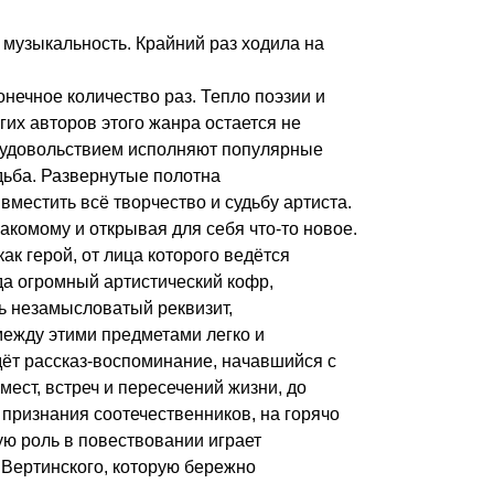
 музыкальность. Крайний раз ходила на
онечное количество раз. Тепло поэзии и
огих авторов этого жанра остается не
с удовольствием исполняют популярные
дьба. Развернутые полотна
вместить всё творчество и судьбу артиста.
накомому и открывая для себя что-то новое.
ак герой, от лица которого ведётся
да огромный артистический кофр,
сь незамысловатый реквизит,
ежду этими предметами легко и
дёт рассказ-воспоминание, начавшийся с
мест, встреч и пересечений жизни, до
 признания соотечественников, на горячо
ю роль в повествовании играет
 Вертинского, которую бережно