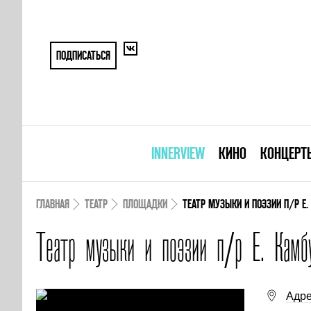
ПОДПИСАТЬСЯ
INNERVIEW
КИНО
КОНЦЕРТ
ГЛАВНАЯ
ТЕАТР
ПЛОЩАДКИ
ТЕАТР МУЗЫКИ И ПОЭЗИИ П/Р Е
Театр музыки и поэзии п/р Е. Камб
Адре