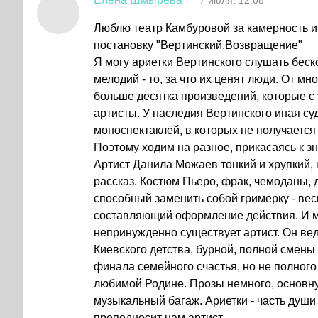
7 июля, 12:08
Люблю театр Камбуровой за камерность и
постановку "Вертинский.Возвращение"
Я могу ариетки Вертинского слушать беск
мелодий - то, за что их ценят люди. От мн
больше десятка произведений, которые 
артисты. У наследия Вертинского иная су
моноспектаклей, в которых не получается 
Поэтому ходим на разное, прикасаясь к з
Артист Данила Можаев тонкий и хрупкий, к
рассказ. Костюм Пьеро, фрак, чемоданы, 
способный заменить собой гримерку - ве
составляющий оформление действия. И м
непринужденно существует артист. Он ве
Киевского детства, бурной, полной смены 
финала семейного счастья, но не полного
любимой Родине. Прозы немного, основну
музыкальный багаж. Ариетки - часть души
преподносит нам артист.