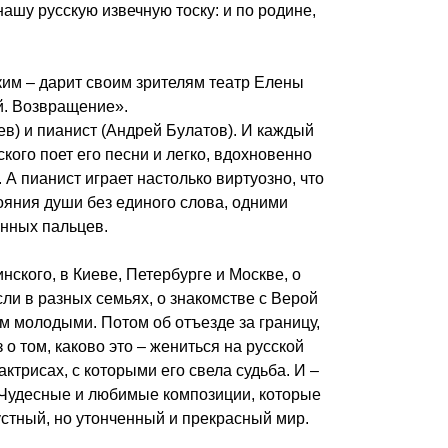
нашу русскую извечную тоску: и по родине,
ским – дарит своим зрителям театр Елены
й. Возвращение».
ев) и пианист (Андрей Булатов). И каждый
кого поет его песни и легко, вдохновенно
 пианист играет настолько виртуозно, что
тояния души без единого слова, одними
нных пальцев.
ского, в Киеве, Петербурге и Москве, о
сли в разных семьях, о знакомстве с Верой
м молодыми. Потом об отъезде за границу,
 о том, каково это – жениться на русской
ктрисах, с которыми его свела судьба. И –
и. Чудесные и любимые композиции, которые
устный, но утонченный и прекрасный мир.