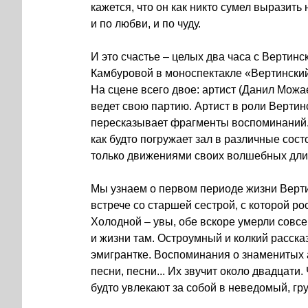
кажется, что он как никто сумел выразить 
и по любви, и по чуду.
И это счастье – целых два часа с Вертин
Камбуровой в моноспектакле «Вертински
На сцене всего двое: артист (Данил Можа
ведет свою партию. Артист в роли Вертинс
пересказывает фрагменты воспоминаний. А
как будто погружает зал в различные сос
только движениями своих волшебных дли
Мы узнаем о первом периоде жизни Вертин
встрече со старшей сестрой, с которой ро
Холодной – увы, обе вскоре умерли совсе
и жизни там. Остроумный и колкий рассказ
эмигрантке. Воспоминания о знаменитых а
песни, песни... Их звучит около двадцат
будто увлекают за собой в неведомый, гр