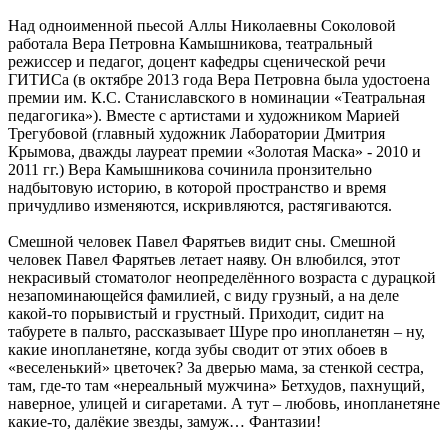
Над одноименной пьесой Аллы Николаевны Соколовой
работала Вера Петровна Камышникова, театральный
режиссер и педагог, доцент кафедры сценической речи
ГИТИСа (в октябре 2013 года Вера Петровна была удостоена
премии им. К.С. Станиславского в номинации «Театральная
педагогика»). Вместе с артистами и художником Марией
Трегубовой (главный художник Лаборатории Дмитрия
Крымова, дважды лауреат премии «Золотая Маска» - 2010 и
2011 гг.) Вера Камышникова сочинила пронзительно
надбытовую историю, в которой пространство и время
причудливо изменяются, искривляются, растягиваются.
Смешной человек Павел Фарятьев видит сны. Смешной
человек Павел Фарятьев летает наяву. Он влюбился, этот
некрасивый стоматолог неопределённого возраста с дурацкой
незапоминающейся фамилией, с виду грузный, а на деле
какой-то порывистый и грустный. Приходит, сидит на
табурете в пальто, рассказывает Шуре про инопланетян – ну,
какие инопланетяне, когда зубы сводит от этих обоев в
«веселенький» цветочек? За дверью мама, за стенкой сестра,
там, где-то там «нереальный мужчина» Бетхудов, пахнущий,
наверное, улицей и сигаретами. А тут – любовь, инопланетяне
какие-то, далёкие звезды, замуж… Фантазии!