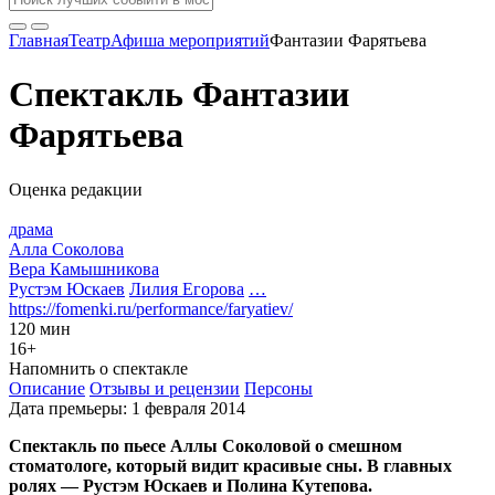
Главная
Театр
Афиша мероприятий
Фантазии Фарятьева
Спектакль Фантазии
Фарятьева
Оценка редакции
драма
Алла Соколова
Вера Камышникова
Рустэм Юскаев
Лилия Егорова
…
https://fomenki.ru/performance/faryatiev/
120 мин
16+
Напомнить о спектакле
Описание
Отзывы и рецензии
Персоны
Дата премьеры: 1 февраля 2014
Спектакль по пьесе Аллы Соколовой о смешном
стоматологе, который видит красивые сны. В главных
ролях — Рустэм Юскаев и Полина Кутепова.