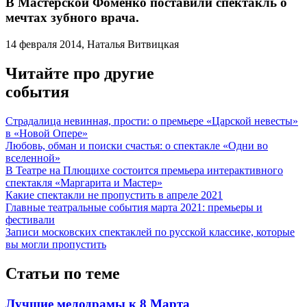
В Мастерской Фоменко поставили спектакль о
мечтах зубного врача.
14 февраля 2014, Наталья Витвицкая
Читайте про другие
события
Страдалица невинная, прости: о премьере «Царской невесты»
в «Новой Опере»
Любовь, обман и поиски счастья: о спектакле «Одни во
вселенной»
В Театре на Плющихе состоится премьера интерактивного
спектакля «Маргарита и Мастер»
Какие спектакли не пропустить в апреле 2021
Главные театральные события марта 2021: премьеры и
фестивали
Записи московских спектаклей по русской классике, которые
вы могли пропустить
Статьи по теме
Лучшие мелодрамы к 8 Марта