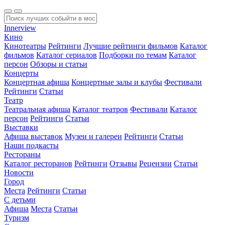
Innerview
Кино
Кинотеатры
Рейтинги
Лучшие рейтинги фильмов
Каталог
фильмов
Каталог сериалов
Подборки по темам
Каталог
персон
Обзоры и статьи
Концерты
Концертная афиша
Концертные залы и клубы
Фестивали
Рейтинги
Статьи
Театр
Театральная афиша
Каталог театров
Фестивали
Каталог
персон
Рейтинги
Статьи
Выставки
Афиша выставок
Музеи и галереи
Рейтинги
Статьи
Наши подкасты
Рестораны
Каталог ресторанов
Рейтинги
Отзывы
Рецензии
Статьи
Новости
Город
Места
Рейтинги
Статьи
С детьми
Афиша
Места
Статьи
Туризм