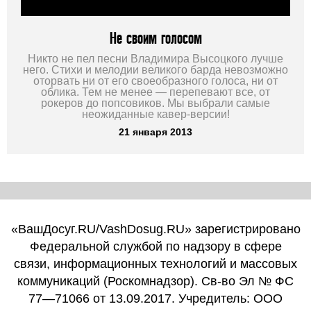
Не своим голосом
Никто не пел песни Владимира Высоцкого лучше
него. Стихи и мелодии великого барда невозможно
оторвать ни от его своеобразного голоса, ни от
облика. Тем не менее — перепевают все, от
рокеров до попсовиков. Мы выбрали самые
неожиданные кавер-версии!
21 января 2013
«ВашДосуг.RU/VashDosug.RU» зарегистрировано
Федеральной службой по надзору в сфере
связи, информационных технологий и массовых
коммуникаций (Роскомнадзор). Св-во Эл № ФС
77—71066 от 13.09.2017. Учредитель: ООО