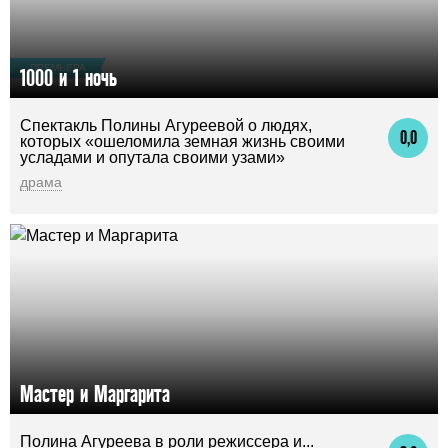
ПРЕМЬЕРА
1000 и 1 ночь
Спектакль Полины Агуреевой о людях,
0,0
которых «ошеломила земная жизнь своими
усладами и опутала своими узами»
драма
Мастер и Маргарита
Полина Агуреева в роли режиссера и...