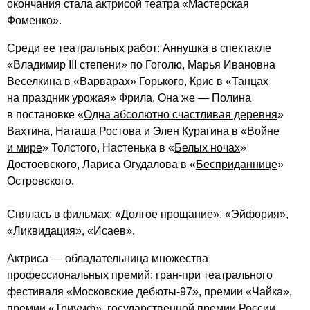
окончания стала актрисой театра «Мастерская
Фоменко».
Среди ее театральных работ: Аннушка в спектакле
«Владимир III степени» по Гоголю, Марья Ивановна
Веселкина в «Варварах» Горького, Крис в «Танцах
на праздник урожая» Фрила. Она же — Полина
в постановке «
Одна абсолютно счастливая деревня
»
Вахтина, Наташа Ростова и Элен Курагина в «
Войне
и мире
» Толстого, Настенька в «
Белых ночах
»
Достоевского, Лариса Огудалова в «
Бесприданнице
»
Островского.
Снялась в фильмах: «Долгое прощание», «
Эйфория
»,
«Ликвидация», «Исаев».
Актриса — обладательница множества
профессиональных премий: гран-при театрального
фестиваля «Московские дебюты-97», премии «Чайка»,
премии «Триумф», государственной премии России,