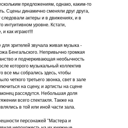
ескольким предложениям, однако, каким-то
ь. Сцены динамично сменяли друг друга,
 следовали актеры и в движениях, и в
то интуитивном уровне. Кстати,
и как играют!!!
е для зрителей звучала живая музыка -
ржа Бенгальского. Непривычно громкая
ранство и подчеркивающая необычность
после которого музыкальный коллектив
то все мы собрались здесь, чтобы
ло четкого третьего звонка, свет в зале
лючиться на сцену, и артисты на сцене
наконец рассядутся. Небольшая доля
яжении всего спектакля. Также на
влялись в той или иной части зала.
внешности персонажей "Мастера и
 явная непохожесть на их книжные