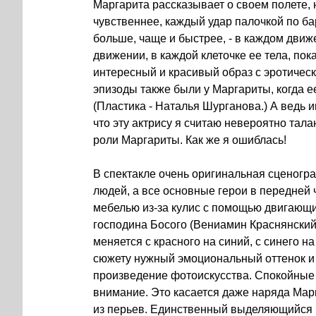
Маргарита рассказывает о своем полете, 
чувственнее, каждый удар палочкой по ба
больше, чаще и быстрее, - в каждом движе
движении, в каждой клеточке ее тела, пок
интересный и красивый образ с эротичес
эпизоды также были у Маргариты, когда ее
(Пластика - Наталья Шурганова.) А ведь 
что эту актрису я считаю невероятно тала
роли Маргариты. Как же я ошиблась!
В спектакле очень оригинальная сценогра
людей, а все основные герои в передней 
мебелью из-за кулис с помощью двигающих
господина Босого (Вениамин Краснянский) 
меняется с красного на синий, с синего н
сюжету нужный эмоциональный оттенок и
произведение фотоискусства. Спокойные 
внимание. Это касается даже наряда Мар
из перьев. Единственный выделяющийся к