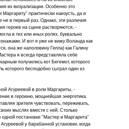
ия их визуализации. Особенно это
и Маргариту" практически наизусть, да и
 не в первый раз. Однако, эти различия
ия героев на сцене растворяются, -
могла в тех или иных ролях, буквально
онажами. И вот я уже не вижу Воланда как
ся, она же наполовину Гелла) как Галину
астера я всегда представляла себе
карным получились кот Бегемот, которого
роль которого бесподобно сыграл один из
ой Агуреевой в роли Маргариты, -
ение в героиню, мощнейшая энергетика.
тавляя зрителя чувствовать, переживать,
своих мыслях вместе с ней. Столько
в одной постановке "Мастер и Маргарита"
 Агуреевой у барабанной установки, когда