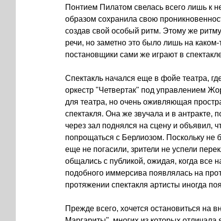
Понтием Пилатом свелась всего лишь к н
образом сохранила свою проникновенност
создав свой особый ритм. Этому же ритму
речи, но заметно это было лишь на каком-
постановщики сами же играют в спектакле, 
Спектакль начался еще в фойе театра, гд
оркестр "Четвертак" под управлением Жо
для театра, но очень оживляющая прост
спектакля. Она же звучала и в антракте, 
через зал поднялся на сцену и объявил, ч
попрощаться с Берлиозом. Поскольку не бы
еще не погасили, зрители не успели перек
общались с публикой, ожидая, когда все 
подобного иммерсива появлялась на прот
протяжении спектакля артисты иногда поя
Прежде всего, хочется остановиться на 
Маргариты", многих из которых отличала