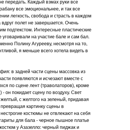
не передать. Каждый взмах руки все
рабану все эмоциональнее, и так все
нии легкость, свобода и страсть в каждом
а вдруг полет не завершается. Очень
ким подтекстом. Интересные пластические
 уговаривали на участие бале и сам бал.
именно Полину Агурееву, несмотря на то,
нтливой, я меньше всего хотела видеть в
фия: в задней части сцены массовка из
части появляются и исчезают вместе с
ся по сцене лент (траволаторов), кроме
- он покидает сцену по воздуху. Свет
а желтый, с желтого на зеленый, придавая
 превращая картинку сцены в
нестрогие костюмы не отвлекают на себя
гариты для бала - черное пышное платье
остюм у Азазелло: черный пиджак и