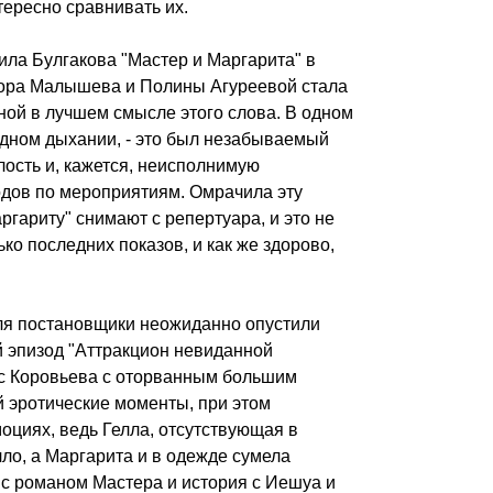
тересно сравнивать их.
ла Булгакова "Мастер и Маргарита" в
ора Малышева и Полины Агуреевой стала
ной в лучшем смысле этого слова. В одном
одном дыхании, - это был незабываемый
лость и, кажется, неисполнимую
одов по мероприятиям. Омрачила эту
ргариту" снимают с репертуара, и это не
ко последних показов, и как же здорово,
кля постановщики неожиданно опустили
й эпизод "Аттракцион невиданной
с Коровьева с оторванным большим
й эротические моменты, при этом
моциях, ведь Гелла, отсутствующая в
лло, а Маргарита и в одежде сумела
 с романом Мастера и история с Иешуа и