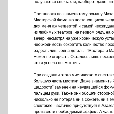
получаются спектакли, наоборот даже, ин
Постановка по знаменитому роману Михаи
Мастерской Фоменко постановщиков Фед
для меня аж четвертой и самой неожидан
из любимых театров, на первом ряду, на 
вечер, несмотря на уже хроническую уста
необходимость сократить количество пох
радость лишь одна деталь - "Мастера и Ма
может не огорчать. Осталось лишь несколь
что я успела посмотреть.
При создании этого мистического спекта
бо́льшую часть мистики. Даже знамениты
щедрости" заменен на неудавшийся фоку
пальцем руки. Также они обошли стороно
нисколько не потеряв ни в сюжете, ни в э
спектакле, частично присутствует в Азазе
произвести необходимый эффект. А часть