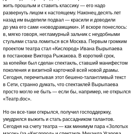
жить прошлым и ставить классику — его надо
развернуть лицом к настоящему. Наконец десять лет
назад им выделили подвал — красили и доводили
до ума его сами «новодрамщики». И вскоре понеслось:
в, мягко говоря, негламурный зальчик с неудобными
стульями стала ломиться вся Москва. Первым громким
проектом театра стал «Кислород» Ивана Вырыпаева
в постановке Виктора Рыжакова. В короткий срок,
за копейки был сделан спектакль, ставший манифестом
поколения и визитной карточкой всей новой драмы.
Сегодня, перечитывая этот бешено-талантливый текст
в Сети, странно думать, что спектаклей Вырыпаева
просто могло не быть — если бы, например, не открылся
«Театр.doc».
Но он все-таки открылся, получил господдержку,
умудрился выжить и стать рассадником талантов.
Сегодня на счету театра — как минимум пара «Золотых
масок» (за «Кислород» и спектакль Михаила Угарова