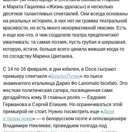
и Марата Гацалова «Жизнь удалась») и несколько
десятков талантливых спектаклей. Они всегда основаны
на реальных историях, в них нет ни грамма театральной
красивости, но есть много ненормативной лексики. Есть
и еще кое-что, о чем создатели театра предпочитают
умалчивать: та самая поэзия, пусть грубая и шершавая,
которую, кстати, больше всего ценила жившая когда-то
по соседству Марина Цветаева.
С 14 по 16 февраля, в дни юбилея, в Doce сыграют
премьеру спектакля «
БерлусПутин
» по пьесе
знаменитого итальянца Дарио Фо Lanomalo bicefalo. Это
жесткая политическая сатира, посвященная сами
догадайтесь кому. В главных ролях — Евдокия
Германова и Сергей Епишев. Но ограничиваться этой
премьерой не стоит. Нужно посмотреть еще «
Двое
в твоем доме
» — о белорусском поэте и оппозиционере
Владимире Некляеве, проведшем полгода под