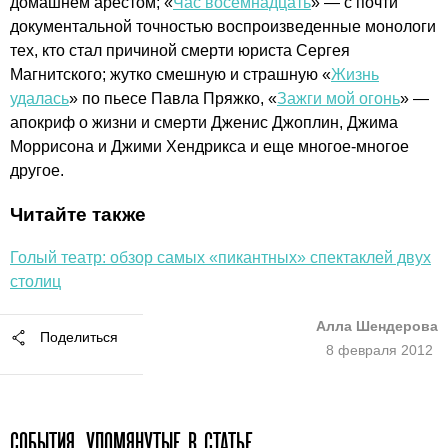
домашнем арестом; «
Час восемнадцать
» — с почти
документальной точностью воспроизведенные монологи
тех, кто стал причиной смерти юриста Сергея
Магнитского; жутко смешную и страшную «
Жизнь
удалась
» по пьесе Павла Пряжко, «
Зажги мой огонь
» —
апокриф о жизни и смерти Дженис Джоплин, Джима
Моррисона и Джими Хендрикса и еще многое-многое
другое.
Читайте также
Голый театр: обзор самых «пикантных» спектаклей двух
столиц
Алла Шендерова
Поделиться
8 февраля 2012
СОБЫТИЯ, УПОМЯНУТЫЕ В СТАТЬЕ