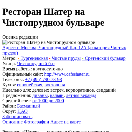
Ресторан Шатер на
Чистопрудном бульваре
Оценка редакции
Адрес: г. Москва, Чистопрудный б-р, 12А (акватория Чистых
прудов)
Метро:
•
Тургеневская
•
Чистые пруды
•
Сретенский бульвар
Улица:
Чистопрудный б-р
Время работы: круглосуточно
Официальный сайт:
http://www.cafeshater.ru
Телефоны:
+7 (495) 790-78-98
Кухня:
европейская
,
восточная
Идеально для: деловых встреч, корпоративов, свиданий
Предложения:
диваны
,
кальян
,
летняя веранда
Средний счет:
от 1000 до 2000
Район:
Басманный
Округ:
ЦАО
Забронировать
Описание
Фотографии
Адрес на карте
Ресторан «Шатер» — уникальный проект известных