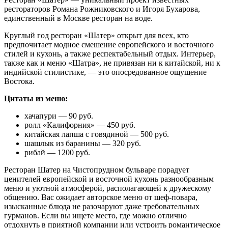
рестораторов Романа Рожниковского и Игоря Бухарова,
единственный в Москве ресторан на воде.
Круглый год ресторан «Шатер» открыт для всех, кто
предпочитает модное смешение европейского и восточного
стилей и кухонь, а также респектабельный отдых. Интерьер,
также как и меню «Шатра», не привязан ни к китайской, ни к
индийской стилистике, — это опосредованное ощущение
Востока.
Цитаты из меню:
хачапури — 90 руб.
ролл «Калифорния» — 450 руб.
китайская лапша с говядиной — 500 руб.
шашлык из баранины — 320 руб.
рибай — 1200 руб.
Ресторан Шатер на Чистопрудном бульваре порадует
ценителей европейской и восточной кухонь разнообразным
меню и уютной атмосферой, располагающей к дружескому
общению. Вас ожидает авторское меню от шеф-повара,
изысканные блюда не разочаруют даже требовательных
гурманов. Если вы ищете место, где можно отлично
отдохнуть в приятной компании или устроить романтическое