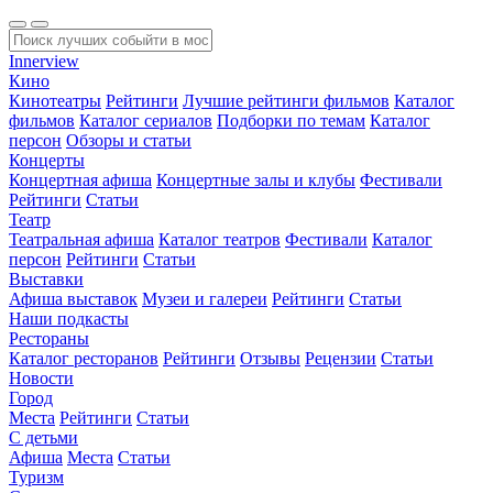
Innerview
Кино
Кинотеатры
Рейтинги
Лучшие рейтинги фильмов
Каталог
фильмов
Каталог сериалов
Подборки по темам
Каталог
персон
Обзоры и статьи
Концерты
Концертная афиша
Концертные залы и клубы
Фестивали
Рейтинги
Статьи
Театр
Театральная афиша
Каталог театров
Фестивали
Каталог
персон
Рейтинги
Статьи
Выставки
Афиша выставок
Музеи и галереи
Рейтинги
Статьи
Наши подкасты
Рестораны
Каталог ресторанов
Рейтинги
Отзывы
Рецензии
Статьи
Новости
Город
Места
Рейтинги
Статьи
С детьми
Афиша
Места
Статьи
Туризм