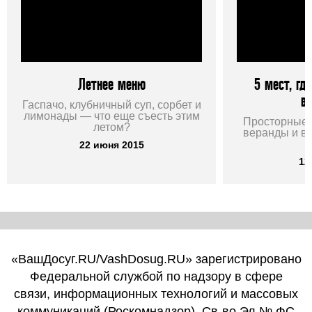
Летнее меню
5 мест, гд
в
Гаспачо, клубничный суп, сорбет и
лимонады — что еще съесть этим
Просторные 
летом?
веранды и в
22 июня 2015
12
«ВашДосуг.RU/VashDosug.RU» зарегистрировано
Федеральной службой по надзору в сфере
связи, информационных технологий и массовых
коммуникаций (Роскомнадзор). Св-во Эл № ФС